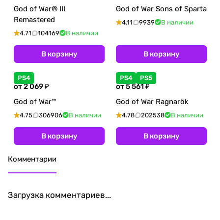
God of War® III
God of War Sons of Sparta
Remastered
4.11
9939
В наличии
4.71
104169
В наличии
В корзину
В корзину
PS4
PS4
PS5
от 2 069 ₽
от 5 561 ₽
God of War™
God of War Ragnarök
4.75
306906
В наличии
4.78
202538
В наличии
В корзину
В корзину
Комментарии
Загрузка комментариев...