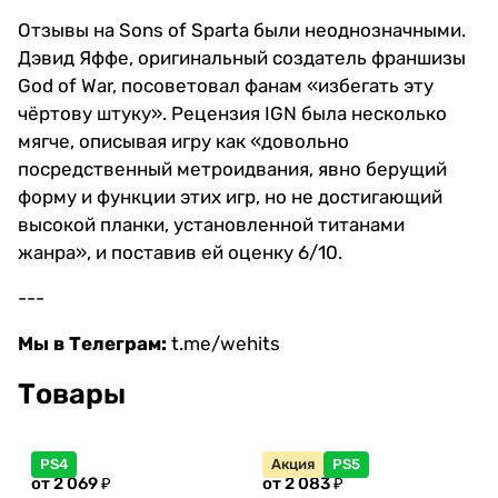
Отзывы на Sons of Sparta были неоднозначными.
Дэвид Яффе, оригинальный создатель франшизы
God of War, посоветовал фанам «избегать эту
чёртову штуку». Рецензия IGN была несколько
мягче, описывая игру как «довольно
посредственный метроидвания, явно берущий
форму и функции этих игр, но не достигающий
высокой планки, установленной титанами
жанра», и поставив ей оценку 6/10.
---
Мы в Телеграм:
t.me/wehits
Товары
PS4
Акция
PS5
от 2 069 ₽
от 2 083 ₽