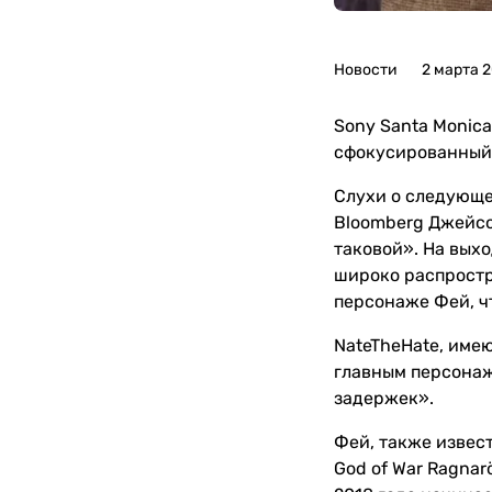
Новости
2 марта 
Sony Santa Monica
сфокусированный 
Слухи о следующе
Bloomberg Джейсо
таковой». На вых
широко распростр
персонаже Фей, ч
NateTheHate, име
главным персонаже
задержек».
Фей, также извест
God of War Ragnar