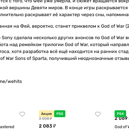
тся с того, что Фей уже умерла, и сюжет вращается вок
кой вершины Девяти миров. В конце игры раскрывается е
олнительно раскрывает её характер через сны, напомин
нная на Фей, вероятно, станет приквелом к God of War 
Sony сделала несколько других анонсов по God of War во 
ота над ремейком трилогии God of War, который направ
оса, хотя разработка всё ещё находится на ранних ста
od of War Sons of Sparta, получивший неоднозначные отзыв
.me/wehits
Акция
PS5
PS4
2 069 
3 008 ₽
2 083 ₽
mastered
God of 