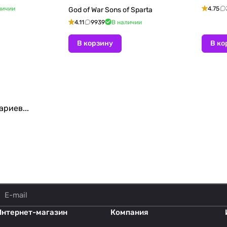
личии
4.75
God of War Sons of Sparta
4.11
9939
В наличии
В корзину
В ко
риев...
Интернет-магазин
Компания