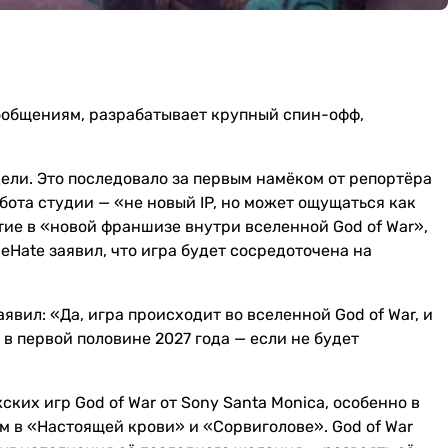
 сообщениям, разрабатывает крупный спин-офф,
ели. Это последовало за первым намёком от репортёра
ота студии — «не новый IP, но может ощущаться как
тие в «новой франшизе внутри вселенной God of War»,
Hate заявил, что игра будет сосредоточена на
вил: «Да, игра происходит во вселенной God of War, и
 в первой половине 2027 года — если не будет
ких игр God of War от Sony Santa Monica, особенно в
лям в «Настоящей крови» и «Сорвиголове». God of War