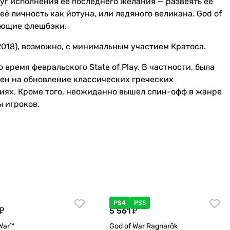
руг исполнения её последнего желания — развеять её
ё личность как йотуна, или ледяного великана. God of
ающие флешбэки.
(2018), возможно, с минимальным участием Кратоса.
время февральского State of Play. В частности, была
лен на обновление классических греческих
диях. Кроме того, неожиданно вышел спин-офф в жанре
ы игроков.
PS4
PS5
₽
5 561 ₽
War™
God of War Ragnarök