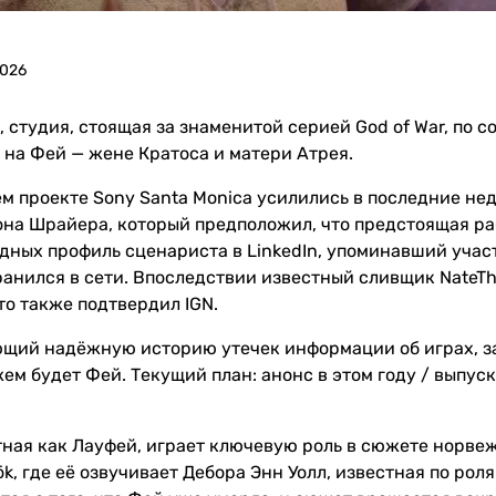
2026
, студия, стоящая за знаменитой серией God of War, по
на Фей — жене Кратоса и матери Атрея.
м проекте Sony Santa Monica усилились в последние нед
на Шрайера, который предположил, что предстоящая раб
одных профиль сценариста в LinkedIn, упоминавший учас
анился в сети. Впоследствии известный сливщик NateThe
то также подтвердил IGN.
ющий надёжную историю утечек информации об играх, зая
м будет Фей. Текущий план: анонс в этом году / выпуск
ная как Лауфей, играет ключевую роль в сюжете норвежс
ök, где её озвучивает Дебора Энн Уолл, известная по ро