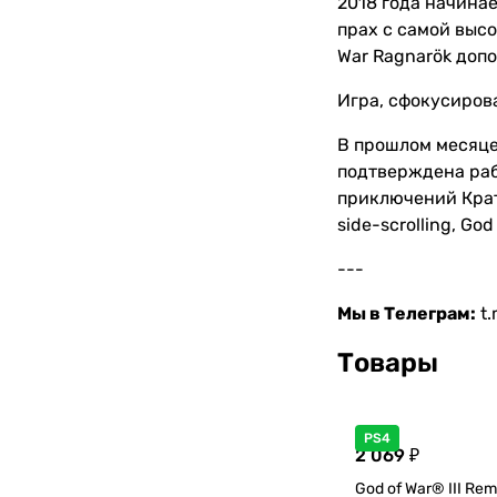
2018 года начинае
прах с самой высо
War Ragnarök доп
Игра, сфокусирова
В прошлом месяце 
подтверждена раб
приключений Крат
side-scrolling, G
---
Мы в Телеграм:
t
Товары
PS4
2 069 ₽
God of War® III Re