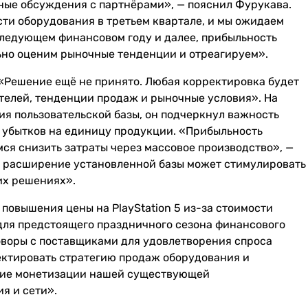
ные обсуждения с партнёрами», — пояснил Фурукава.
сти оборудования в третьем квартале, и мы ожидаем
 следующем финансовом году и далее, прибыльность
льно оценим рыночные тенденции и отреагируем».
«Решение ещё не принято. Любая корректировка будет
ателей, тенденции продаж и рыночные условия». На
ния пользовательской базы, он подчеркнул важность
 убытков на единицу продукции. «Прибыльность
ся снизить затраты через массовое производство», —
2; расширение установленной базы может стимулировать
их решениях».
повышения цены на PlayStation 5 из-за стоимости
 для предстоящего праздничного сезона финансового
оворы с поставщиками для удовлетворения спроса
ректировать стратегию продаж оборудования и
ание монетизации нашей существующей
я и сети».