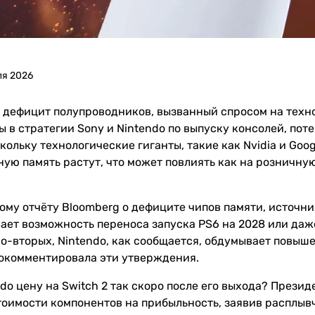
ля 2026
ефицит полупроводников, вызванный спросом на технол
 в стратегии Sony и Nintendo по выпуску консолей, пот
скольку технологические гиганты, такие как Nvidia и Go
ую память растут, что может повлиять как на розничну
ому отчёту Bloomberg о дефиците чипов памяти, источн
ает возможность переноса запуска PS6 на 2028 или даж
о-вторых, Nintendo, как сообщается, обдумывает повышен
окомментировала эти утверждения.
do цену на Switch 2 так скоро после его выхода? През
тоимости компонентов на прибыльность, заявив расплыв