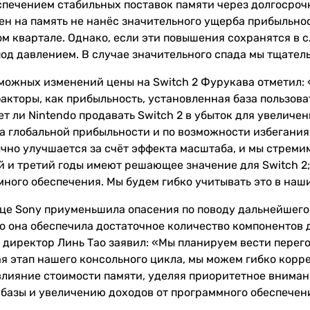
спечением стабильных поставок памяти через долгосроч
ен на память не нанёс значительного ущерба прибыльно
том квартале. Однако, если эти повышения сохранятся в
под давлением. В случае значительного спада мы тщате
можных изменений цены на Switch 2 Фурукава отметил: 
факторы, как прибыльность, установленная база пользов
ет ли Nintendo продавать Switch 2 в убыток для увеличе
а глобальной прибыльности и по возможности избегания
чно улучшается за счёт эффекта масштаба, и мы стремим
ой и третий годы имеют решающее значение для Switch 
ного обеспечения. Мы будем гибко учитывать это в наш
яце Sony приуменьшила опасения по поводу дальнейшего 
что она обеспечила достаточное количество компонентов
 директор Линь Тао заявил: «Мы планируем вести перег
ая этап нашего консольного цикла, мы можем гибко кор
лияние стоимости памяти, уделяя приоритетное вним
 базы и увеличению доходов от программного обеспечени