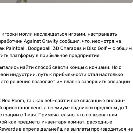
 игроки могли наслаждаться играми, настраивать
работчик Against Gravity сообщил, что, несмотря на
Paintball, Dodgeball, 3D Charades и Disc Golf — с общим
атить платформу в прибыльное предприятие.
ытались найти способ свести концы с концами. Но с
вой индустрии, путь к прибыльности стал настолько
о это решение позволяет им плавно завершить операции
к Rec Room, так как веб-сайт и все связанные онлайн-
й приостановлено, а премиум-подписки продлены до 1
трации с 1 мая. Примечательно, что пользователи
акой как предметы инвентаря комнат, расходные
Rewards в апреле дальнейшие выплаты производиться не