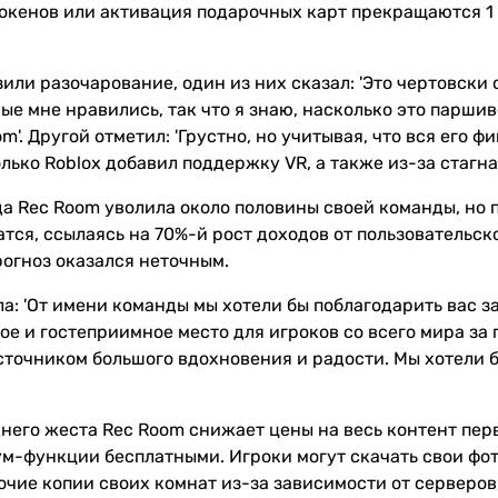
токенов или активация подарочных карт прекращаются 1 
ли разочарование, один из них сказал: 'Это чертовски 
ые мне нравились, так что я знаю, насколько это паршив
m'. Другой отметил: 'Грустно, но учитывая, что вся его ф
лько Roblox добавил поддержку VR, а также из-за стагна
да Rec Room уволила около половины своей команды, но 
тся, ссылаясь на 70%-й рост доходов от пользовательско
огноз оказался неточным.
: 'От имени команды мы хотели бы поблагодарить вас за
ое и гостеприимное место для игроков со всего мира за
сточником большого вдохновения и радости. Мы хотели б
него жеста Rec Room снижает цены на весь контент перв
м-функции бесплатными. Игроки могут скачать свои фото
очие копии своих комнат из-за зависимости от серверов