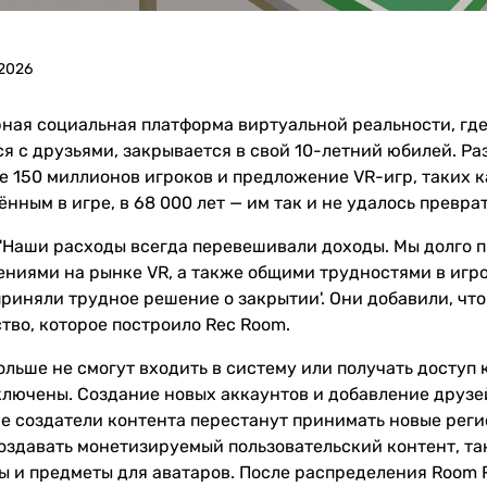
 2026
рная социальная платформа виртуальной реальности, где
я с друзьями, закрывается в свой 10-летний юбилей. Раз
 150 миллионов игроков и предложение VR-игр, таких как 
нным в игре, в 68 000 лет — им так и не удалось превр
 'Наши расходы всегда перевешивали доходы. Мы долго п
ниями на рынке VR, а также общими трудностями в игро
приняли трудное решение о закрытии'. Они добавили, чт
тво, которое построило Rec Room.
ольше не смогут входить в систему или получать доступ 
ключены. Создание новых аккаунтов и добавление друзе
е создатели контента перестанут принимать новые регис
создавать монетизируемый пользовательский контент, т
ы и предметы для аватаров. После распределения Room 