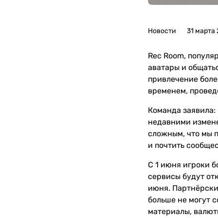
Новости
31 марта
Rec Room, популя
аватары и общатьс
привлечение более
временем, проведё
Команда заявила:
недавними измене
сложным, что мы 
и почтить сообщес
С 1 июня игроки б
сервисы будут от
июня. Партнёрски
больше не могут 
материалы, валют