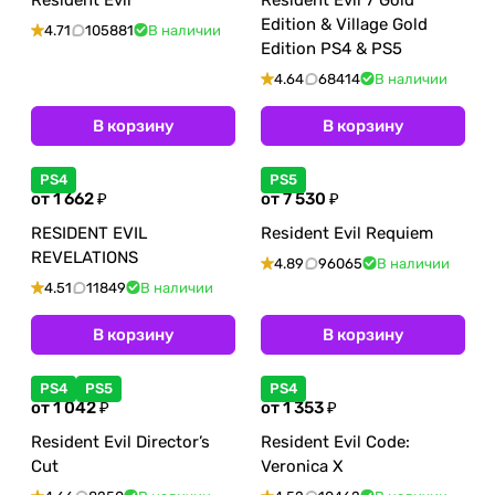
Resident Evil
Resident Evil 7 Gold
Edition & Village Gold
4.71
105881
В наличии
Edition PS4 & PS5
4.64
68414
В наличии
В корзину
В корзину
PS4
PS5
от 1 662 ₽
от 7 530 ₽
RESIDENT EVIL
Resident Evil Requiem
REVELATIONS
4.89
96065
В наличии
4.51
11849
В наличии
В корзину
В корзину
PS4
PS5
PS4
от 1 042 ₽
от 1 353 ₽
Resident Evil Director’s
Resident Evil Code:
Cut
Veronica X