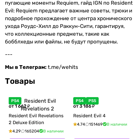
пугающие моменты Requiem, гайд IGN по Resident
Evil: Requiem предлагает важные советы, трюки и
подробное прохождение от центра хронического
ухода Роудс-Хилл до Раккун-Сити, гарантируя,
что коллекционные предметы, такие как
бобблхеды или файлы, не будут пропущены.
---
Мы в Телеграм:
t.me/wehits
Товары
PS4
PS4
PS5
от 1 662 ₽
от 3 186 ₽
Resident Evil Revelations
Resident Evil 4
2 Deluxe Edition
4.74
151469
В наличии
4.29
165204
В наличии