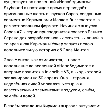
существует во вселенной «Непобедимого».
Skybound в настоящее время переиздаёт
оригинальные шесть выпусков Capes, созданных
совместно Киркманом и Марком Энглехертом, в
ремастированном формате. Начиная с выпуска
Capes #7, к серии присоединится соавтор Бенито
Серено для разработки новых сюжетных линий, в
то время как Киркман и Уокер запустят свою
дополнительную историю об Элле Ментал.
Элла Ментал, как отмечается, — новое
дополнение ко вселенной «Непобедимого» и
впервые появится в Invincible VS, выход которой
запланирован на 30 апреля. Она — героиня,
наделённая силой управлять четырьмя
классическими элементами: воздухом, огнём,
землёй и водой.
В своём заявлении Киркман выразил энтузиазм: