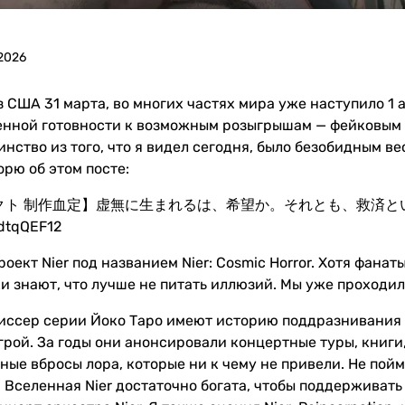
 2026
з США 31 марта, во многих частях мира уже наступило 1 ап
нной готовности к возможным розыгрышам — фейковым 
нство из того, что я видел сегодня, было безобидным ве
орю об этом посте:
クト 制作血定】虚無に生まれるは、希望か。それとも、救済という名の絶
BdtqQEF12
роект Nier под названием Nier: Cosmic Horror. Хотя фанат
и знают, что лучше не питать иллюзий. Мы уже проходил
жиссер серии Йоко Таро имеют историю поддразнивания п
грой. За годы они анонсировали концертные туры, книги
чные вбросы лора, которые ни к чему не привели. Не по
 Вселенная Nier достаточно богата, чтобы поддерживать