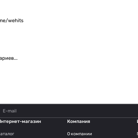
.me/wehits
риев...
Интернет-магазин
Компания
аталог
О компании