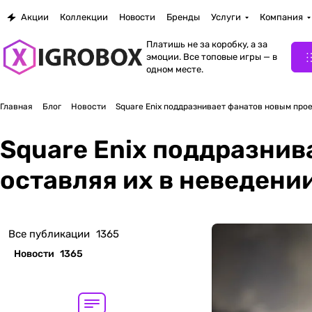
Акции
Коллекции
Новости
Бренды
Услуги
Компания
Платишь не за коробку, а за
эмоции. Все топовые игры — в
одном месте.
Главная
Блог
Новости
Square Enix поддразнивает фанатов новым проек
Square Enix поддразнив
оставляя их в неведени
Все публикации
1365
Новости
1365