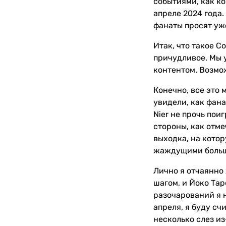
событиями, как ко
апреле 2024 года.
фанаты просят уж
Итак, что такое C
причудливое. Мы 
контентом. Возмо
Конечно, все это
увидели, как фан
Nier не прочь пои
стороны, как отме
выходка, на кото
жаждущими больше
Лично я отчаянно 
шагом, и Йоко Тар
разочарований я 
апреля, я буду сч
несколько слез из