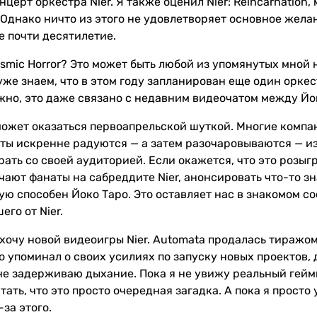
нцерт оркестра Nier. Я также оценил Nier: Reincarnatio
 Однако ничто из этого не удовлетворяет основное жела
е почти десятилетие.
osmic Horror? Это может быть любой из упомянутых мной
уже знаем, что в этом году запланирован еще один орк
жно, это даже связано с недавним видеочатом между Йо
 может оказаться первоапрельской шуткой. Многие компа
аты искренне радуются — а затем разочаровываются — из
грать со своей аудиторией. Если окажется, что это розыг
чают фанаты на сабреддите Nier, анонсировать что-то з
рую способен Йоко Таро. Это оставляет нас в знакомом 
го от Nier.
хочу новой видеоигры Nier. Automata продалась тиражом
о упоминал о своих усилиях по запуску новых проектов, 
не задерживаю дыхание. Пока я не увижу реальный геймп
итать, что это просто очередная загадка. А пока я просто
-за этого.