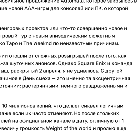
n, мобильное продолжение Automata, которое закрылось в
ние новой AAA-игры для консолей или ПК, о которой
 неигровых проектов или что-то совершенно новое и
естровый тур с новым эпизодическим сюжетным
ко Таро и The Weeknd по неизвестным причинам.
нии отошли от сложных розыгрышей после того, как
-за шуточных анонсов. Однако Square Enix и команда
рыш, раскрытый 2 апреля, я не удивлюсь. С другой
начимое в День смеха — это именно та эксцентричная
состоянии: растерянными, немного раздраженными и
 10 миллионов копий, что делает сиквел логичным
даже если их часто отменяют. Но после стольких
лей на официальном канале в дату, отличную от 1
 увеличу громкость Weight of the World и пролью еще