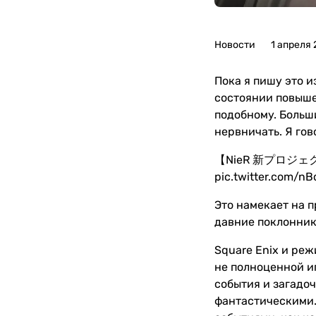
Новости
1 апреля
Пока я пишу это и
состоянии повыше
подобному. Больши
нервничать. Я гов
【NieR 新プロジェ
pic.twitter.com/n
Это намекает на п
давние поклонник
Square Enix и ре
не полноценной и
события и загадо
фантастическими.