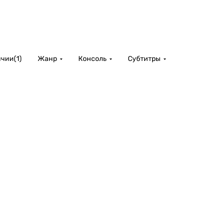
ичии
(
1
)
Жанр
Консоль
Субтитры