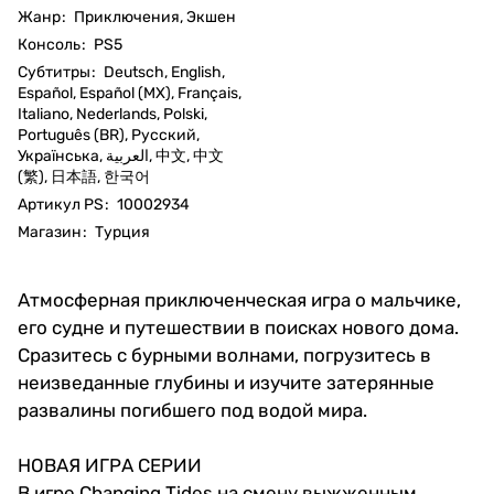
Жанр
:
Приключения, Экшен
Консоль
:
PS5
Субтитры
:
Deutsch, English,
Español, Español (MX), Français,
Italiano, Nederlands, Polski,
Português (BR), Русский,
Українська, العربية, 中文, 中文
(繁), 日本語, 한국어
Артикул PS
:
10002934
Магазин
:
Турция
Атмосферная приключенческая игра о мальчике,
его судне и путешествии в поисках нового дома.
Сразитесь с бурными волнами, погрузитесь в
неизведанные глубины и изучите затерянные
развалины погибшего под водой мира.
НОВАЯ ИГРА СЕРИИ
В игре Changing Tides на смену выжженным