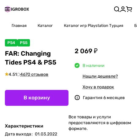
Главная
Каталог
Каталог игр Playstation Турция
Б
PS4
PS5
2 069 ₽
FAR: Changing
Tides PS4 & PS5
В наличии
4.51
4670 отзывов
Нашли дешевле?
Хочу в подарок
В корзину
Гарантия 6 месяцев
Все товары и услуги
предоставляются в цифровом
Характеристики
формате.
Дата выхода
:
01.03.2022