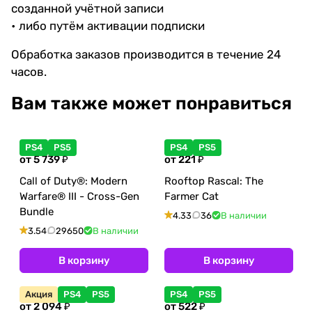
созданной учётной записи
• либо путём активации подписки
Обработка заказов производится в течение 24
часов.
Вам также может понравиться
PS4
PS5
PS4
PS5
от 5 739 ₽
от 221 ₽
Call of Duty®: Modern
Rooftop Rascal: The
Warfare® III - Cross-Gen
Farmer Cat
Bundle
4.33
36
В наличии
3.54
29650
В наличии
В корзину
В корзину
Акция
PS4
PS5
PS4
PS5
от 2 094 ₽
от 522 ₽