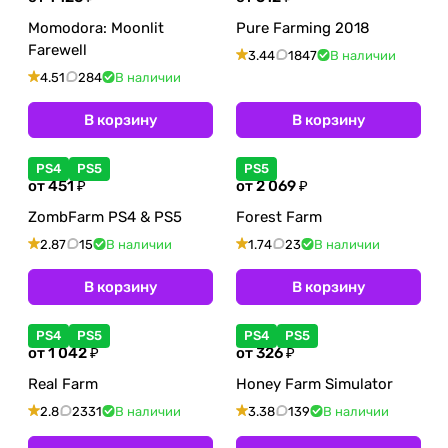
Momodora: Moonlit
Pure Farming 2018
Farewell
3.44
1847
В наличии
4.51
284
В наличии
В корзину
В корзину
PS4
PS5
PS5
от 451 ₽
от 2 069 ₽
ZombFarm PS4 & PS5
Forest Farm
2.87
15
В наличии
1.74
23
В наличии
В корзину
В корзину
PS4
PS5
PS4
PS5
от 1 042 ₽
от 326 ₽
Real Farm
Honey Farm Simulator
2.8
2331
В наличии
3.38
139
В наличии