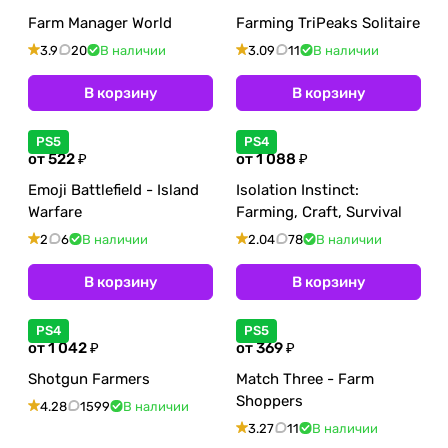
Farm Manager World
Farming TriPeaks Solitaire
3.9
20
В наличии
3.09
11
В наличии
В корзину
В корзину
PS5
PS4
от 522 ₽
от 1 088 ₽
Emoji Battlefield - Island
Isolation Instinct:
Warfare
Farming, Craft, Survival
2
6
В наличии
2.04
78
В наличии
В корзину
В корзину
PS4
PS5
от 1 042 ₽
от 369 ₽
Shotgun Farmers
Match Three - Farm
Shoppers
4.28
1599
В наличии
3.27
11
В наличии